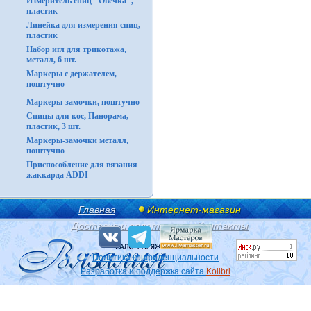
Измеритель спиц "Овечка",
пластик
Линейка для измерения спиц,
пластик
Набор игл для трикотажа,
металл, 6 шт.
Маркеры с держателем,
поштучно
Маркеры-замочки, поштучно
Спицы для кос, Панорама,
пластик, 3 шт.
Маркеры-замочки металл,
поштучно
Приспособление для вязания
жаккарда ADDI
Главная
Интернет-магазин
Доставка и оплата
Контакты
Политика конфиденциальности
Разработка и поддержка сайта
Kolibri