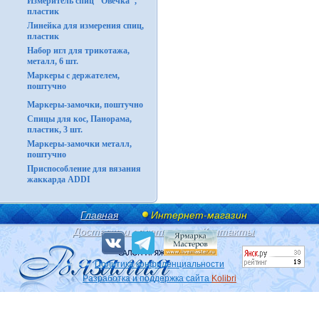
Измеритель спиц "Овечка",
пластик
Линейка для измерения спиц,
пластик
Набор игл для трикотажа,
металл, 6 шт.
Маркеры с держателем,
поштучно
Маркеры-замочки, поштучно
Спицы для кос, Панорама,
пластик, 3 шт.
Маркеры-замочки металл,
поштучно
Приспособление для вязания
жаккарда ADDI
Главная
Интернет-магазин
Доставка и оплата
Контакты
Политика конфиденциальности
Разработка и поддержка сайта
Kolibri