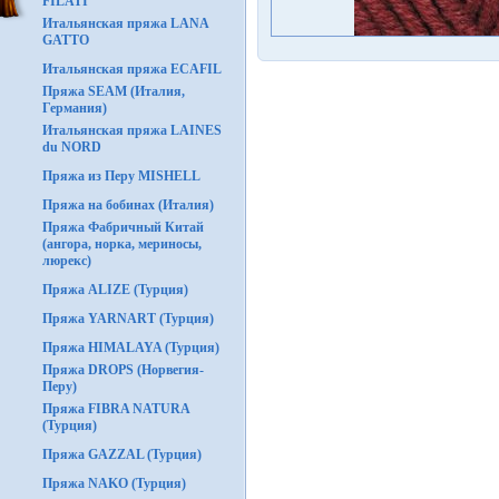
FILATI
Итальянская пряжа LANA
GATTO
Итальянская пряжа ECAFIL
Пряжа SEAM (Италия,
Германия)
Итальянская пряжа LAINES
du NORD
Пряжа из Перу MISHELL
Пряжа на бобинах (Италия)
Пряжа Фабричный Китай
(ангора, норка, мериносы,
люрекс)
Пряжа ALIZE (Турция)
Пряжа YARNART (Турция)
Пряжа HIMALAYA (Турция)
Пряжа DROPS (Норвегия-
Перу)
Пряжа FIBRA NATURA
(Турция)
Пряжа GAZZAL (Турция)
Пряжа NAKO (Турция)