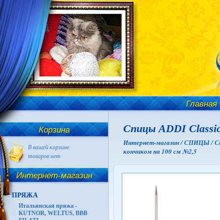
Главная
Спицы ADDI Classic
Корзина
Интернет-магазин /
СПИЦЫ /
С
В вашей корзине
кончиком на 100 см №2,5
товаров нет
Интернет-магазин
ПРЯЖА
Итальянская пряжа -
KUTNOR, WELTUS, BBB