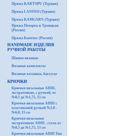
Пряжа KARTOPU (Турция)
Пряжа LANOSO (Турция)
Пряжа KAMGARN (Турция)
Пряжа Пехорка и Троицкая
(Россия)
Пряжа Камтекс (Россия)
HANDMADE ИЗДЕЛИЯ
РУЧНОЙ РАБОТЫ
Шапки вязаные
Вязаные комплекты
Вязаные косынки, бактусы
КРЮЧКИ
Крючки вязальные ADDI,
экстратонкие, с ручкой, от
№0,5 до №1,75, 13 см
Крючки вязальные ADDI с
пластиковой ручкой №2,0 -
№6,0, 15 см
Крючки вязальные
экстратонкие ADDI , сталь от
№0,5 до №1,75, 13 см
Крючки вязальные ADDI Tun