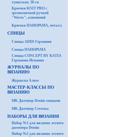
тунисские, 30 см
Крючки KNIT PRO с
эргономичной ручкой
"Waves", алюминий
Крючки ПАНОРАМА, металл
СПИЦЫ
Спицы ADDI Германия
Спицы ПАНОРАМА
Спицы CONCEPT BY KATIA
Германия-Испания
ЖУРНАЛЫ ПО
ВЯЗАНИЮ
Журналы Ализе
МАСТЕР-КЛАССЫ ПО
ВЯЗАНИЮ
МК Джемпер Denim спицами
МК Джемпер Сеточка
НАБОРЫ ДЛЯ ВЯЗАНИЯ
Набор №1 для вязания летнего
джемпера Denim
Набор №2 для вязания летнего