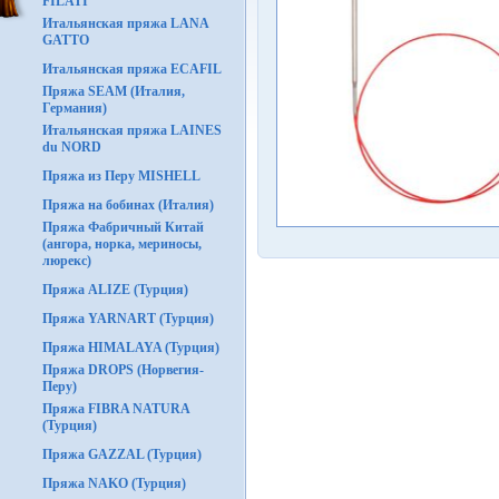
FILATI
Итальянская пряжа LANA
GATTO
Итальянская пряжа ECAFIL
Пряжа SEAM (Италия,
Германия)
Итальянская пряжа LAINES
du NORD
Пряжа из Перу MISHELL
Пряжа на бобинах (Италия)
Пряжа Фабричный Китай
(ангора, норка, мериносы,
люрекс)
Пряжа ALIZE (Турция)
Пряжа YARNART (Турция)
Пряжа HIMALAYA (Турция)
Пряжа DROPS (Норвегия-
Перу)
Пряжа FIBRA NATURA
(Турция)
Пряжа GAZZAL (Турция)
Пряжа NAKO (Турция)