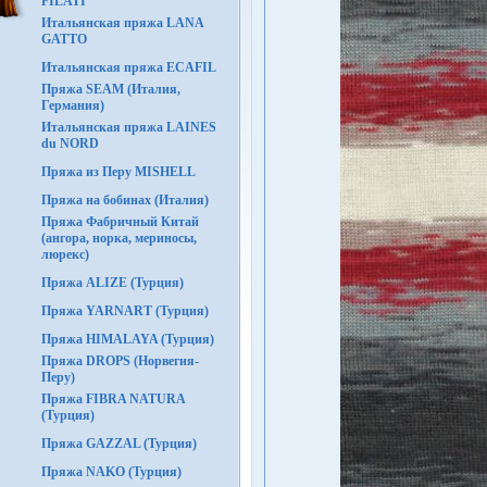
FILATI
Итальянская пряжа LANA
GATTO
Итальянская пряжа ECAFIL
Пряжа SEAM (Италия,
Германия)
Итальянская пряжа LAINES
du NORD
Пряжа из Перу MISHELL
Пряжа на бобинах (Италия)
Пряжа Фабричный Китай
(ангора, норка, мериносы,
люрекс)
Пряжа ALIZE (Турция)
Пряжа YARNART (Турция)
Пряжа HIMALAYA (Турция)
Пряжа DROPS (Норвегия-
Перу)
Пряжа FIBRA NATURA
(Турция)
Пряжа GAZZAL (Турция)
Пряжа NAKO (Турция)