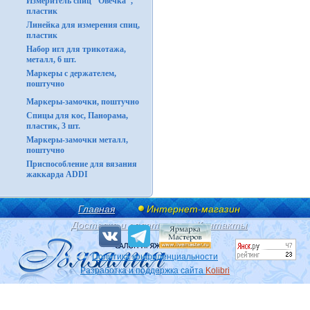
Измеритель спиц "Овечка",
пластик
Линейка для измерения спиц,
пластик
Набор игл для трикотажа,
металл, 6 шт.
Маркеры с держателем,
поштучно
Маркеры-замочки, поштучно
Спицы для кос, Панорама,
пластик, 3 шт.
Маркеры-замочки металл,
поштучно
Приспособление для вязания
жаккарда ADDI
Главная
Интернет-магазин
Доставка и оплата
Контакты
Политика конфиденциальности
Разработка и поддержка сайта
Kolibri