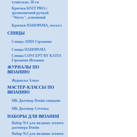
тунисские, 30 см
Крючки KNIT PRO с
эргономичной ручкой
"Waves", алюминий
Крючки ПАНОРАМА, металл
СПИЦЫ
Спицы ADDI Германия
Спицы ПАНОРАМА
Спицы CONCEPT BY KATIA
Германия-Испания
ЖУРНАЛЫ ПО
ВЯЗАНИЮ
Журналы Ализе
МАСТЕР-КЛАССЫ ПО
ВЯЗАНИЮ
МК Джемпер Denim спицами
МК Джемпер Сеточка
НАБОРЫ ДЛЯ ВЯЗАНИЯ
Набор №1 для вязания летнего
джемпера Denim
Набор №2 для вязания летнего