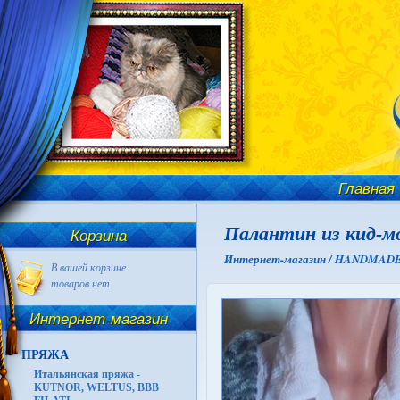
Главная
Палантин из кид-м
Корзина
Интернет-магазин /
HANDMADE И
В вашей корзине
товаров нет
Интернет-магазин
ПРЯЖА
Итальянская пряжа -
KUTNOR, WELTUS, BBB