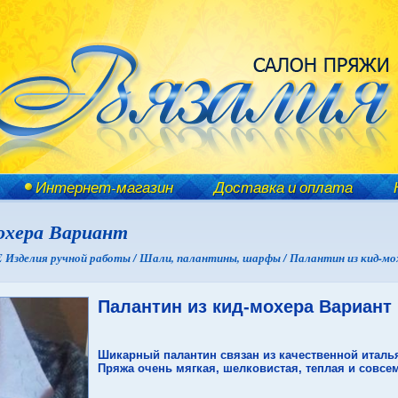
Интернет-магазин
Доставка и оплата
охера Вариант
зделия ручной работы /
Шали, палантины, шарфы /
Палантин из кид-м
Палантин из кид-мохера Вариант
Шикарный палантин связан из качественной италья
Пряжа очень мягкая, шелковистая, теплая и совсе