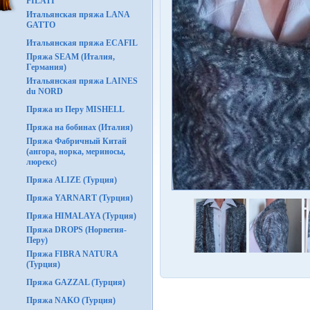
FILATI
Итальянская пряжа LANA
GATTO
Итальянская пряжа ECAFIL
Пряжа SEAM (Италия,
Германия)
Итальянская пряжа LAINES
du NORD
Пряжа из Перу MISHELL
Пряжа на бобинах (Италия)
Пряжа Фабричный Китай
(ангора, норка, мериносы,
люрекс)
Пряжа ALIZE (Турция)
Пряжа YARNART (Турция)
Пряжа HIMALAYA (Турция)
Пряжа DROPS (Норвегия-
Перу)
Пряжа FIBRA NATURA
(Турция)
Пряжа GAZZAL (Турция)
Пряжа NAKO (Турция)