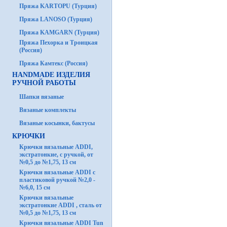
Пряжа KARTOPU (Турция)
Пряжа LANOSO (Турция)
Пряжа KAMGARN (Турция)
Пряжа Пехорка и Троицкая
(Россия)
Пряжа Камтекс (Россия)
HANDMADE ИЗДЕЛИЯ
РУЧНОЙ РАБОТЫ
Шапки вязаные
Вязаные комплекты
Вязаные косынки, бактусы
КРЮЧКИ
Крючки вязальные ADDI,
экстратонкие, с ручкой, от
№0,5 до №1,75, 13 см
Крючки вязальные ADDI с
пластиковой ручкой №2,0 -
№6,0, 15 см
Крючки вязальные
экстратонкие ADDI , сталь от
№0,5 до №1,75, 13 см
Крючки вязальные ADDI Tun