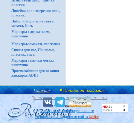
Измеритель спиц "Овечка",
пластик
Линейка для измерения спиц,
пластик
Набор игл для трикотажа,
металл, 6 шт.
Маркеры с держателем,
поштучно
Маркеры-замочки, поштучно
Спицы для кос, Панорама,
пластик, 3 шт.
Маркеры-замочки металл,
поштучно
Приспособление для вязания
жаккарда ADDI
Главная
Интернет-магазин
Доставка и оплата
Контакты
Политика конфиденциальности
Разработка и поддержка сайта
Kolibri