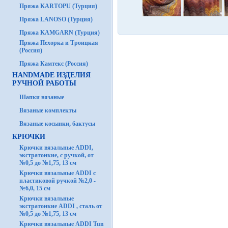
Пряжа KARTOPU (Турция)
Пряжа LANOSO (Турция)
Пряжа KAMGARN (Турция)
Пряжа Пехорка и Троицкая
(Россия)
Пряжа Камтекс (Россия)
HANDMADE ИЗДЕЛИЯ
РУЧНОЙ РАБОТЫ
Шапки вязаные
Вязаные комплекты
Вязаные косынки, бактусы
КРЮЧКИ
Крючки вязальные ADDI,
экстратонкие, с ручкой, от
№0,5 до №1,75, 13 см
Крючки вязальные ADDI с
пластиковой ручкой №2,0 -
№6,0, 15 см
Крючки вязальные
экстратонкие ADDI , сталь от
№0,5 до №1,75, 13 см
Крючки вязальные ADDI Tun