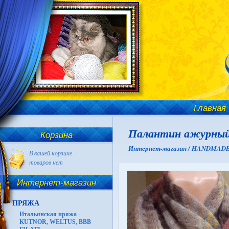
Главная
Палантин ажурный
Корзина
Интернет-магазин /
HANDMADE И
В вашей корзине
товаров нет
Интернет-магазин
ПРЯЖА
Итальянская пряжа -
KUTNOR, WELTUS, BBB