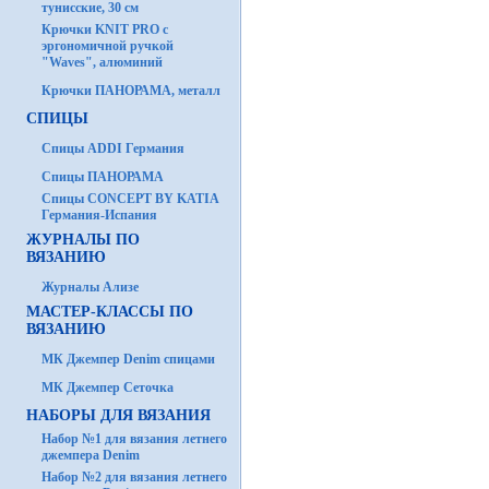
тунисские, 30 см
Крючки KNIT PRO с
эргономичной ручкой
"Waves", алюминий
Крючки ПАНОРАМА, металл
СПИЦЫ
Спицы ADDI Германия
Спицы ПАНОРАМА
Спицы CONCEPT BY KATIA
Германия-Испания
ЖУРНАЛЫ ПО
ВЯЗАНИЮ
Журналы Ализе
МАСТЕР-КЛАССЫ ПО
ВЯЗАНИЮ
МК Джемпер Denim спицами
МК Джемпер Сеточка
НАБОРЫ ДЛЯ ВЯЗАНИЯ
Набор №1 для вязания летнего
джемпера Denim
Набор №2 для вязания летнего