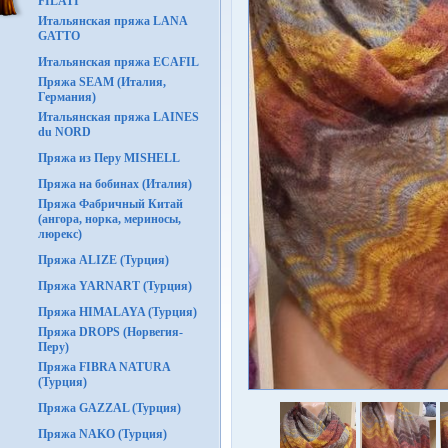
FILATI
Итальянская пряжа LANA
GATTO
Итальянская пряжа ECAFIL
Пряжа SEAM (Италия,
Германия)
Итальянская пряжа LAINES
du NORD
Пряжа из Перу MISHELL
Пряжа на бобинах (Италия)
Пряжа Фабричный Китай
(ангора, норка, мериносы,
люрекс)
Пряжа ALIZE (Турция)
Пряжа YARNART (Турция)
Пряжа HIMALAYA (Турция)
Пряжа DROPS (Норвегия-
Перу)
Пряжа FIBRA NATURA
(Турция)
Пряжа GAZZAL (Турция)
Пряжа NAKO (Турция)