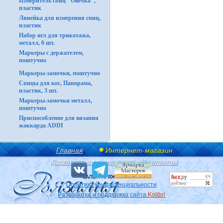
Измеритель спиц "Овечка",
пластик
Линейка для измерения спиц,
пластик
Набор игл для трикотажа,
металл, 6 шт.
Маркеры с держателем,
поштучно
Маркеры-замочки, поштучно
Спицы для кос, Панорама,
пластик, 3 шт.
Маркеры-замочки металл,
поштучно
Приспособление для вязания
жаккарда ADDI
Главная
Интернет-магазин
Доставка и оплата
Контакты
Политика конфиденциальности
Разработка и поддержка сайта
Kolibri