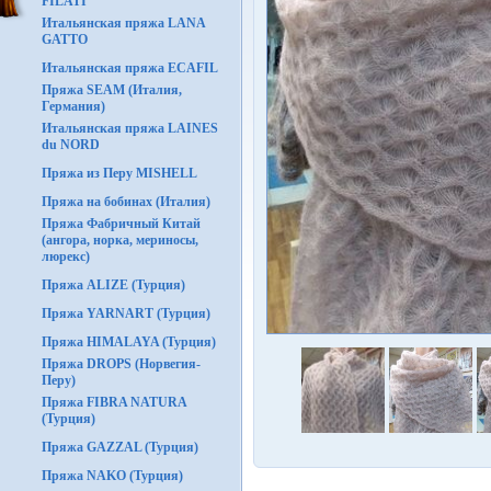
FILATI
Итальянская пряжа LANA
GATTO
Итальянская пряжа ECAFIL
Пряжа SEAM (Италия,
Германия)
Итальянская пряжа LAINES
du NORD
Пряжа из Перу MISHELL
Пряжа на бобинах (Италия)
Пряжа Фабричный Китай
(ангора, норка, мериносы,
люрекс)
Пряжа ALIZE (Турция)
Пряжа YARNART (Турция)
Пряжа HIMALAYA (Турция)
Пряжа DROPS (Норвегия-
Перу)
Пряжа FIBRA NATURA
(Турция)
Пряжа GAZZAL (Турция)
Пряжа NAKO (Турция)