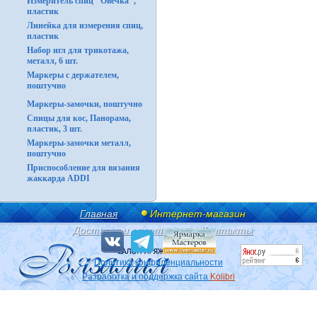
Измеритель спиц "Овечка",
пластик
Линейка для измерения спиц,
пластик
Набор игл для трикотажа,
металл, 6 шт.
Маркеры с держателем,
поштучно
Маркеры-замочки, поштучно
Спицы для кос, Панорама,
пластик, 3 шт.
Маркеры-замочки металл,
поштучно
Приспособление для вязания
жаккарда ADDI
Главная
Интернет-магазин
Доставка и оплата
Контакты
Политика конфиденциальности
Разработка и поддержка сайта
Kolibri