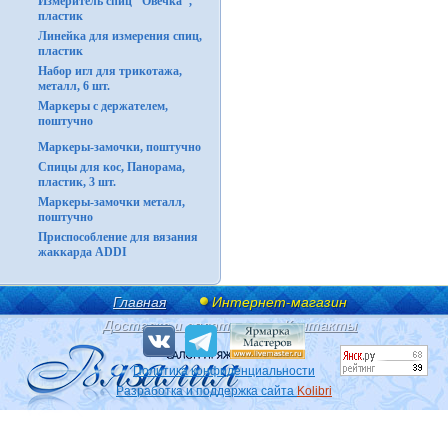
Измеритель спиц "Овечка",
пластик
Линейка для измерения спиц,
пластик
Набор игл для трикотажа,
металл, 6 шт.
Маркеры с держателем,
поштучно
Маркеры-замочки, поштучно
Спицы для кос, Панорама,
пластик, 3 шт.
Маркеры-замочки металл,
поштучно
Приспособление для вязания
жаккарда ADDI
Главная
Интернет-магазин
Доставка и оплата
Контакты
Политика конфиденциальности
Разработка и поддержка сайта
Kolibri