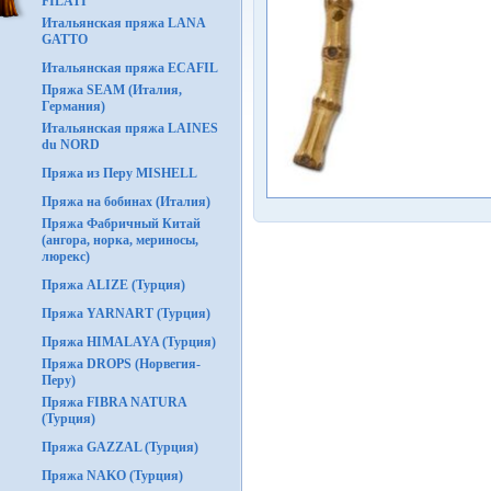
FILATI
Итальянская пряжа LANA
GATTO
Итальянская пряжа ECAFIL
Пряжа SEAM (Италия,
Германия)
Итальянская пряжа LAINES
du NORD
Пряжа из Перу MISHELL
Пряжа на бобинах (Италия)
Пряжа Фабричный Китай
(ангора, норка, мериносы,
люрекс)
Пряжа ALIZE (Турция)
Пряжа YARNART (Турция)
Пряжа HIMALAYA (Турция)
Пряжа DROPS (Норвегия-
Перу)
Пряжа FIBRA NATURA
(Турция)
Пряжа GAZZAL (Турция)
Пряжа NAKO (Турция)