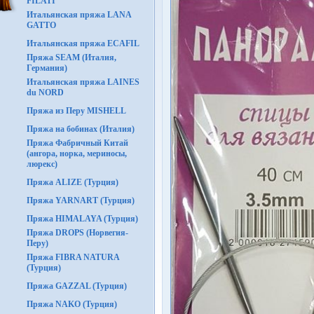
FILATI
Итальянская пряжа LANA
GATTO
Итальянская пряжа ECAFIL
Пряжа SEAM (Италия,
Германия)
Итальянская пряжа LAINES
du NORD
Пряжа из Перу MISHELL
Пряжа на бобинах (Италия)
Пряжа Фабричный Китай
(ангора, норка, мериносы,
люрекс)
Пряжа ALIZE (Турция)
Пряжа YARNART (Турция)
Пряжа HIMALAYA (Турция)
Пряжа DROPS (Норвегия-
Перу)
Пряжа FIBRA NATURA
(Турция)
Пряжа GAZZAL (Турция)
Пряжа NAKO (Турция)