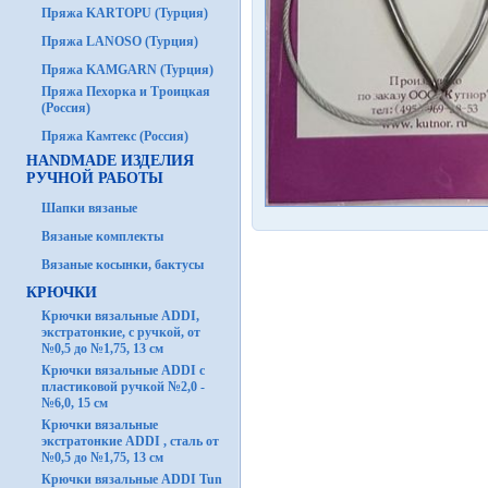
Пряжа KARTOPU (Турция)
Пряжа LANOSO (Турция)
Пряжа KAMGARN (Турция)
Пряжа Пехорка и Троицкая
(Россия)
Пряжа Камтекс (Россия)
HANDMADE ИЗДЕЛИЯ
РУЧНОЙ РАБОТЫ
Шапки вязаные
Вязаные комплекты
Вязаные косынки, бактусы
КРЮЧКИ
Крючки вязальные ADDI,
экстратонкие, с ручкой, от
№0,5 до №1,75, 13 см
Крючки вязальные ADDI с
пластиковой ручкой №2,0 -
№6,0, 15 см
Крючки вязальные
экстратонкие ADDI , сталь от
№0,5 до №1,75, 13 см
Крючки вязальные ADDI Tun