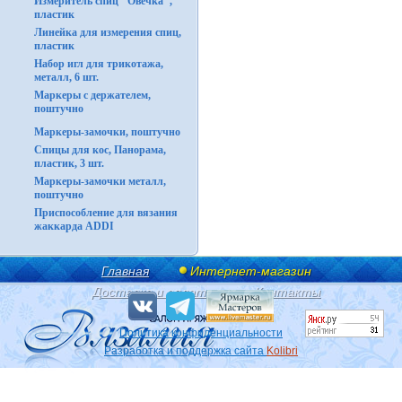
Измеритель спиц "Овечка",
пластик
Линейка для измерения спиц,
пластик
Набор игл для трикотажа,
металл, 6 шт.
Маркеры с держателем,
поштучно
Маркеры-замочки, поштучно
Спицы для кос, Панорама,
пластик, 3 шт.
Маркеры-замочки металл,
поштучно
Приспособление для вязания
жаккарда ADDI
Главная
Интернет-магазин
Доставка и оплата
Контакты
Политика конфиденциальности
Разработка и поддержка сайта
Kolibri