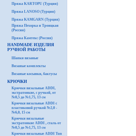
Пряжа KARTOPU (Турция)
Пряжа LANOSO (Турция)
Пряжа KAMGARN (Турция)
Пряжа Пехорка и Троицкая
(Россия)
Пряжа Камтекс (Россия)
HANDMADE ИЗДЕЛИЯ
РУЧНОЙ РАБОТЫ
Шапки вязаные
Вязаные комплекты
Вязаные косынки, бактусы
КРЮЧКИ
Крючки вязальные ADDI,
экстратонкие, с ручкой, от
№0,5 до №1,75, 13 см
Крючки вязальные ADDI с
пластиковой ручкой №2,0 -
№6,0, 15 см
Крючки вязальные
экстратонкие ADDI , сталь от
№0,5 до №1,75, 13 см
Крючки вязальные ADDI Tun