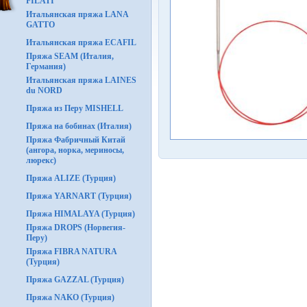
FILATI
Итальянская пряжа LANA
GATTO
Итальянская пряжа ECAFIL
Пряжа SEAM (Италия,
Германия)
Итальянская пряжа LAINES
du NORD
Пряжа из Перу MISHELL
Пряжа на бобинах (Италия)
Пряжа Фабричный Китай
(ангора, норка, мериносы,
люрекс)
Пряжа ALIZE (Турция)
Пряжа YARNART (Турция)
Пряжа HIMALAYA (Турция)
Пряжа DROPS (Норвегия-
Перу)
Пряжа FIBRA NATURA
(Турция)
Пряжа GAZZAL (Турция)
Пряжа NAKO (Турция)