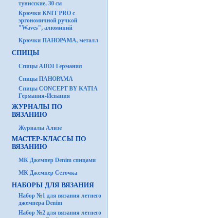
тунисские, 30 см
Крючки KNIT PRO с
эргономичной ручкой
"Waves", алюминий
Крючки ПАНОРАМА, металл
СПИЦЫ
Спицы ADDI Германия
Спицы ПАНОРАМА
Спицы CONCEPT BY KATIA
Германия-Испания
ЖУРНАЛЫ ПО
ВЯЗАНИЮ
Журналы Ализе
МАСТЕР-КЛАССЫ ПО
ВЯЗАНИЮ
МК Джемпер Denim спицами
МК Джемпер Сеточка
НАБОРЫ ДЛЯ ВЯЗАНИЯ
Набор №1 для вязания летнего
джемпера Denim
Набор №2 для вязания летнего