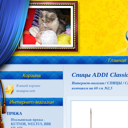
Главная
Спицы ADDI Classic
Корзина
Интернет-магазин /
СПИЦЫ /
С
В вашей корзине
кончиком на 60 см №2,5
товаров нет
Интернет-магазин
ПРЯЖА
Итальянская пряжа -
KUTNOR, WELTUS, BBB