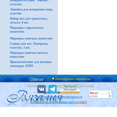
Измеритель спиц "Овечка",
пластик
Линейка для измерения спиц,
пластик
Набор игл для трикотажа,
металл, 6 шт.
Маркеры с держателем,
поштучно
Маркеры-замочки, поштучно
Спицы для кос, Панорама,
пластик, 3 шт.
Маркеры-замочки металл,
поштучно
Приспособление для вязания
жаккарда ADDI
Главная
Интернет-магазин
Доставка и оплата
Контакты
Политика конфиденциальности
Разработка и поддержка сайта
Kolibri