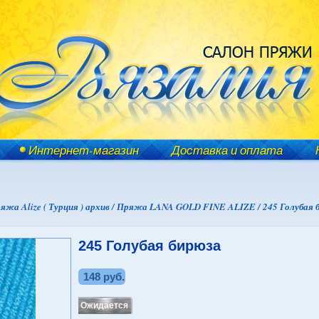
Интернет-магазин
Доставка и оплата
яжа Alize ( Турция ) архив /
Пряжа LANA GOLD FINE ALIZE /
245 Голубая 
245 Голубая бирюза
148 руб.
Ожидается