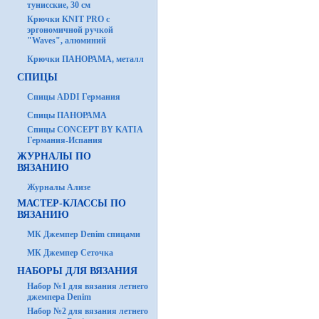
тунисские, 30 см
Крючки KNIT PRO с
эргономичной ручкой
"Waves", алюминий
Крючки ПАНОРАМА, металл
СПИЦЫ
Спицы ADDI Германия
Спицы ПАНОРАМА
Спицы CONCEPT BY KATIA
Германия-Испания
ЖУРНАЛЫ ПО
ВЯЗАНИЮ
Журналы Ализе
МАСТЕР-КЛАССЫ ПО
ВЯЗАНИЮ
МК Джемпер Denim спицами
МК Джемпер Сеточка
НАБОРЫ ДЛЯ ВЯЗАНИЯ
Набор №1 для вязания летнего
джемпера Denim
Набор №2 для вязания летнего