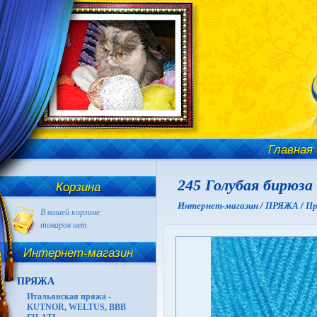
Главная
245 Голубая бирюза
Корзина
Интернет-магазин /
ПРЯЖА /
Пр
В вашей корзине
товаров нет
Интернет-магазин
ПРЯЖА
Итальянская пряжа -
KUTNOR, WELTUS, BBB