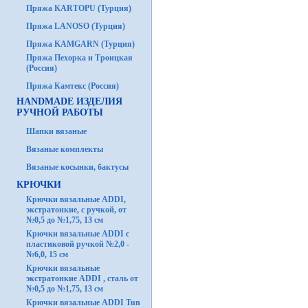
Пряжа KARTOPU (Турция)
Пряжа LANOSO (Турция)
Пряжа KAMGARN (Турция)
Пряжа Пехорка и Троицкая
(Россия)
Пряжа Камтекс (Россия)
HANDMADE ИЗДЕЛИЯ
РУЧНОЙ РАБОТЫ
Шапки вязаные
Вязаные комплекты
Вязаные косынки, бактусы
КРЮЧКИ
Крючки вязальные ADDI,
экстратонкие, с ручкой, от
№0,5 до №1,75, 13 см
Крючки вязальные ADDI с
пластиковой ручкой №2,0 -
№6,0, 15 см
Крючки вязальные
экстратонкие ADDI , сталь от
№0,5 до №1,75, 13 см
Крючки вязальные ADDI Tun