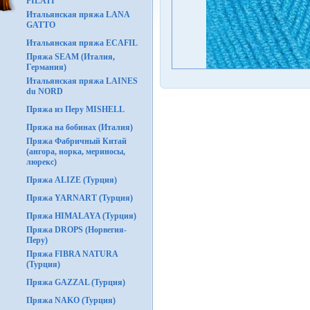
FILATI
Итальянская пряжа LANA
GATTO
Итальянская пряжа ECAFIL
Пряжа SEAM (Италия,
Германия)
Итальянская пряжа LAINES
du NORD
Пряжа из Перу MISHELL
Пряжа на бобинах (Италия)
Пряжа Фабричный Китай
(ангора, норка, мериносы,
люрекс)
Пряжа ALIZE (Турция)
Пряжа YARNART (Турция)
Пряжа HIMALAYA (Турция)
Пряжа DROPS (Норвегия-
Перу)
Пряжа FIBRA NATURA
(Турция)
Пряжа GAZZAL (Турция)
Пряжа NAKO (Турция)