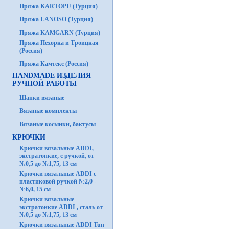
Пряжа KARTOPU (Турция)
Пряжа LANOSO (Турция)
Пряжа KAMGARN (Турция)
Пряжа Пехорка и Троицкая
(Россия)
Пряжа Камтекс (Россия)
HANDMADE ИЗДЕЛИЯ
РУЧНОЙ РАБОТЫ
Шапки вязаные
Вязаные комплекты
Вязаные косынки, бактусы
КРЮЧКИ
Крючки вязальные ADDI,
экстратонкие, с ручкой, от
№0,5 до №1,75, 13 см
Крючки вязальные ADDI с
пластиковой ручкой №2,0 -
№6,0, 15 см
Крючки вязальные
экстратонкие ADDI , сталь от
№0,5 до №1,75, 13 см
Крючки вязальные ADDI Tun