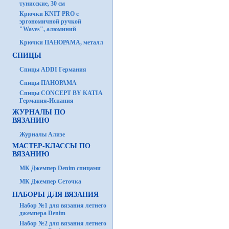
тунисские, 30 см
Крючки KNIT PRO с
эргономичной ручкой
"Waves", алюминий
Крючки ПАНОРАМА, металл
СПИЦЫ
Спицы ADDI Германия
Спицы ПАНОРАМА
Спицы CONCEPT BY KATIA
Германия-Испания
ЖУРНАЛЫ ПО
ВЯЗАНИЮ
Журналы Ализе
МАСТЕР-КЛАССЫ ПО
ВЯЗАНИЮ
МК Джемпер Denim спицами
МК Джемпер Сеточка
НАБОРЫ ДЛЯ ВЯЗАНИЯ
Набор №1 для вязания летнего
джемпера Denim
Набор №2 для вязания летнего