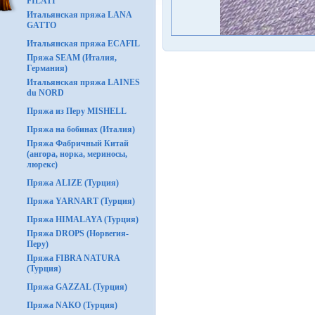
FILATI
Итальянская пряжа LANA
GATTO
Итальянская пряжа ECAFIL
Пряжа SEAM (Италия,
Германия)
Итальянская пряжа LAINES
du NORD
Пряжа из Перу MISHELL
Пряжа на бобинах (Италия)
Пряжа Фабричный Китай
(ангора, норка, мериносы,
люрекс)
Пряжа ALIZE (Турция)
Пряжа YARNART (Турция)
Пряжа HIMALAYA (Турция)
Пряжа DROPS (Норвегия-
Перу)
Пряжа FIBRA NATURA
(Турция)
Пряжа GAZZAL (Турция)
Пряжа NAKO (Турция)