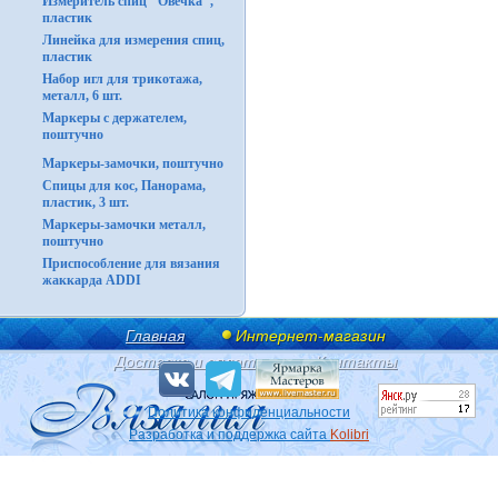
Измеритель спиц "Овечка",
пластик
Линейка для измерения спиц,
пластик
Набор игл для трикотажа,
металл, 6 шт.
Маркеры с держателем,
поштучно
Маркеры-замочки, поштучно
Спицы для кос, Панорама,
пластик, 3 шт.
Маркеры-замочки металл,
поштучно
Приспособление для вязания
жаккарда ADDI
Главная
Интернет-магазин
Доставка и оплата
Контакты
Политика конфиденциальности
Разработка и поддержка сайта
Kolibri