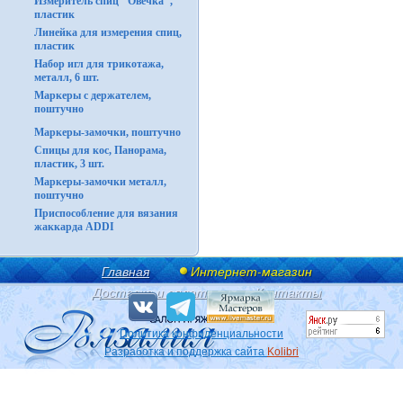
Измеритель спиц "Овечка",
пластик
Линейка для измерения спиц,
пластик
Набор игл для трикотажа,
металл, 6 шт.
Маркеры с держателем,
поштучно
Маркеры-замочки, поштучно
Спицы для кос, Панорама,
пластик, 3 шт.
Маркеры-замочки металл,
поштучно
Приспособление для вязания
жаккарда ADDI
Главная
Интернет-магазин
Доставка и оплата
Контакты
Политика конфиденциальности
Разработка и поддержка сайта
Kolibri