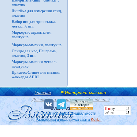
Измеритель спиц "Овечка",
пластик
Линейка для измерения спиц,
пластик
Набор игл для трикотажа,
металл, 6 шт.
Маркеры с держателем,
поштучно
Маркеры-замочки, поштучно
Спицы для кос, Панорама,
пластик, 3 шт.
Маркеры-замочки металл,
поштучно
Приспособление для вязания
жаккарда ADDI
Главная
Интернет-магазин
Доставка и оплата
Контакты
Политика конфиденциальности
Разработка и поддержка сайта
Kolibri