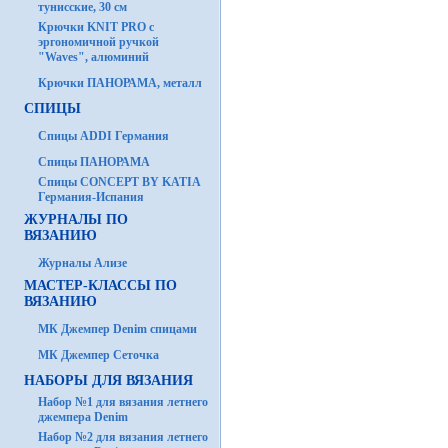
тунисские, 30 см
Крючки KNIT PRO с
эргономичной ручкой
"Waves", алюминий
Крючки ПАНОРАМА, металл
СПИЦЫ
Спицы ADDI Германия
Спицы ПАНОРАМА
Спицы CONCEPT BY KATIA
Германия-Испания
ЖУРНАЛЫ ПО
ВЯЗАНИЮ
Журналы Ализе
МАСТЕР-КЛАССЫ ПО
ВЯЗАНИЮ
МК Джемпер Denim спицами
МК Джемпер Сеточка
НАБОРЫ ДЛЯ ВЯЗАНИЯ
Набор №1 для вязания летнего
джемпера Denim
Набор №2 для вязания летнего