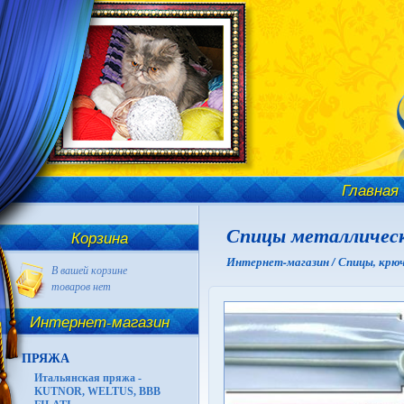
Главная
Спицы металлическ
Корзина
Интернет-магазин /
Спицы, крюч
В вашей корзине
товаров нет
Интернет-магазин
ПРЯЖА
Итальянская пряжа -
KUTNOR, WELTUS, BBB