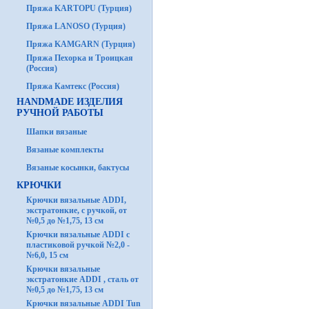
Пряжа KARTOPU (Турция)
Пряжа LANOSO (Турция)
Пряжа KAMGARN (Турция)
Пряжа Пехорка и Троицкая
(Россия)
Пряжа Камтекс (Россия)
HANDMADE ИЗДЕЛИЯ
РУЧНОЙ РАБОТЫ
Шапки вязаные
Вязаные комплекты
Вязаные косынки, бактусы
КРЮЧКИ
Крючки вязальные ADDI,
экстратонкие, с ручкой, от
№0,5 до №1,75, 13 см
Крючки вязальные ADDI с
пластиковой ручкой №2,0 -
№6,0, 15 см
Крючки вязальные
экстратонкие ADDI , сталь от
№0,5 до №1,75, 13 см
Крючки вязальные ADDI Tun