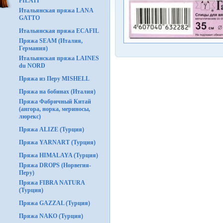
FILATI
Итальянская пряжа LANA
GATTO
Итальянская пряжа ECAFIL
Пряжа SEAM (Италия,
Германия)
Итальянская пряжа LAINES
du NORD
Пряжа из Перу MISHELL
Пряжа на бобинах (Италия)
Пряжа Фабричный Китай
(ангора, норка, мериносы,
люрекс)
Пряжа ALIZE (Турция)
Пряжа YARNART (Турция)
Пряжа HIMALAYA (Турция)
Пряжа DROPS (Норвегия-
Перу)
Пряжа FIBRA NATURA
(Турция)
Пряжа GAZZAL (Турция)
Пряжа NAKO (Турция)