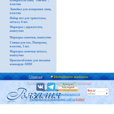
Измеритель спиц "Овечка",
пластик
Линейка для измерения спиц,
пластик
Набор игл для трикотажа,
металл, 6 шт.
Маркеры с держателем,
поштучно
Маркеры-замочки, поштучно
Спицы для кос, Панорама,
пластик, 3 шт.
Маркеры-замочки металл,
поштучно
Приспособление для вязания
жаккарда ADDI
Главная
Интернет-магазин
Доставка и оплата
Контакты
Политика конфиденциальности
Разработка и поддержка сайта
Kolibri