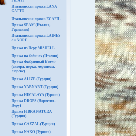
FILATI
Итальянская пряжа LANA
GATTO
Итальянская пряжа ECAFIL
Пряжа SEAM (Италия,
Германия)
Итальянская пряжа LAINES
du NORD
Пряжа из Перу MISHELL
Пряжа на бобинах (Италия)
Пряжа Фабричный Китай
(ангора, норка, мериносы,
люрекс)
Пряжа ALIZE (Турция)
Пряжа YARNART (Турция)
Пряжа HIMALAYA (Турция)
Пряжа DROPS (Норвегия-
Перу)
Пряжа FIBRA NATURA
(Турция)
Пряжа GAZZAL (Турция)
Пряжа NAKO (Турция)