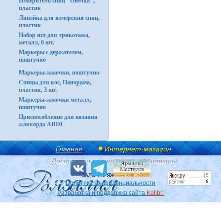
Измеритель спиц "Овечка",
пластик
Линейка для измерения спиц,
пластик
Набор игл для трикотажа,
металл, 6 шт.
Маркеры с держателем,
поштучно
Маркеры-замочки, поштучно
Спицы для кос, Панорама,
пластик, 3 шт.
Маркеры-замочки металл,
поштучно
Приспособление для вязания
жаккарда ADDI
Главная
Интернет-магазин
Доставка и оплата
Контакты
Политика конфиденциальности
Разработка и поддержка сайта
Kolibri