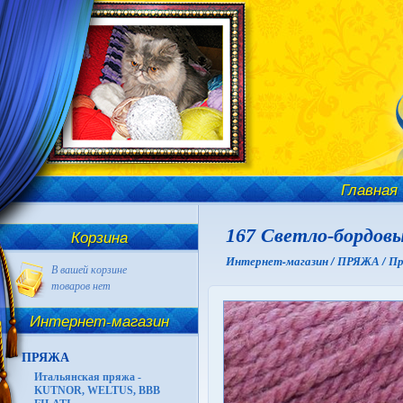
Главная
167 Светло-бордовы
Корзина
Интернет-магазин /
ПРЯЖА /
Пр
В вашей корзине
товаров нет
Интернет-магазин
ПРЯЖА
Итальянская пряжа -
KUTNOR, WELTUS, BBB