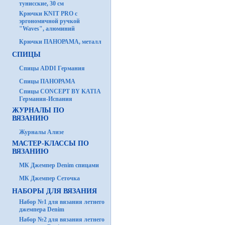
тунисские, 30 см
Крючки KNIT PRO с
эргономичной ручкой
"Waves", алюминий
Крючки ПАНОРАМА, металл
СПИЦЫ
Спицы ADDI Германия
Спицы ПАНОРАМА
Спицы CONCEPT BY KATIA
Германия-Испания
ЖУРНАЛЫ ПО
ВЯЗАНИЮ
Журналы Ализе
МАСТЕР-КЛАССЫ ПО
ВЯЗАНИЮ
МК Джемпер Denim спицами
МК Джемпер Сеточка
НАБОРЫ ДЛЯ ВЯЗАНИЯ
Набор №1 для вязания летнего
джемпера Denim
Набор №2 для вязания летнего