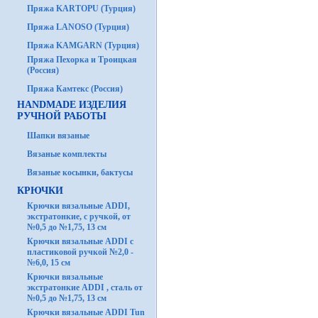
Пряжа KARTOPU (Турция)
Пряжа LANOSO (Турция)
Пряжа KAMGARN (Турция)
Пряжа Пехорка и Троицкая
(Россия)
Пряжа Камтекс (Россия)
HANDMADE ИЗДЕЛИЯ
РУЧНОЙ РАБОТЫ
Шапки вязаные
Вязаные комплекты
Вязаные косынки, бактусы
КРЮЧКИ
Крючки вязальные ADDI,
экстратонкие, с ручкой, от
№0,5 до №1,75, 13 см
Крючки вязальные ADDI с
пластиковой ручкой №2,0 -
№6,0, 15 см
Крючки вязальные
экстратонкие ADDI , сталь от
№0,5 до №1,75, 13 см
Крючки вязальные ADDI Tun