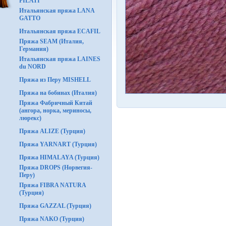
FILATI
Итальянская пряжа LANA
GATTO
Итальянская пряжа ECAFIL
Пряжа SEAM (Италия,
Германия)
Итальянская пряжа LAINES
du NORD
Пряжа из Перу MISHELL
Пряжа на бобинах (Италия)
Пряжа Фабричный Китай
(ангора, норка, мериносы,
люрекс)
Пряжа ALIZE (Турция)
Пряжа YARNART (Турция)
Пряжа HIMALAYA (Турция)
Пряжа DROPS (Норвегия-
Перу)
Пряжа FIBRA NATURA
(Турция)
Пряжа GAZZAL (Турция)
Пряжа NAKO (Турция)