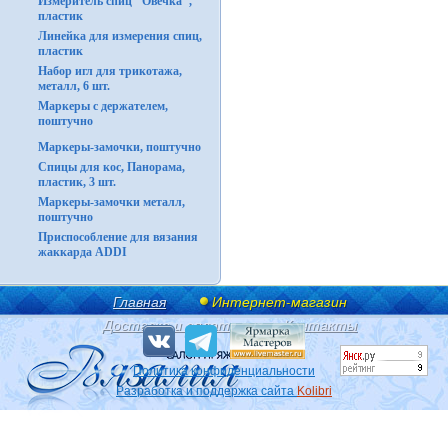
Измеритель спиц "Овечка",
пластик
Линейка для измерения спиц,
пластик
Набор игл для трикотажа,
металл, 6 шт.
Маркеры с держателем,
поштучно
Маркеры-замочки, поштучно
Спицы для кос, Панорама,
пластик, 3 шт.
Маркеры-замочки металл,
поштучно
Приспособление для вязания
жаккарда ADDI
Главная
Интернет-магазин
Доставка и оплата
Контакты
Политика конфиденциальности
Разработка и поддержка сайта
Kolibri