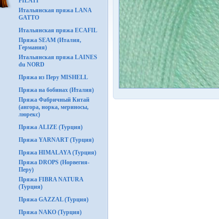
FILATI
Итальянская пряжа LANA
GATTO
Итальянская пряжа ECAFIL
Пряжа SEAM (Италия,
Германия)
Итальянская пряжа LAINES
du NORD
Пряжа из Перу MISHELL
Пряжа на бобинах (Италия)
Пряжа Фабричный Китай
(ангора, норка, мериносы,
люрекс)
Пряжа ALIZE (Турция)
Пряжа YARNART (Турция)
Пряжа HIMALAYA (Турция)
Пряжа DROPS (Норвегия-
Перу)
Пряжа FIBRA NATURA
(Турция)
Пряжа GAZZAL (Турция)
Пряжа NAKO (Турция)