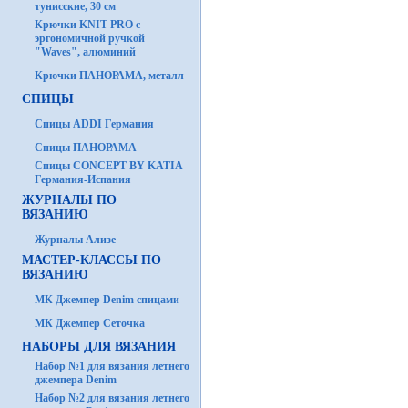
тунисские, 30 см
Крючки KNIT PRO с
эргономичной ручкой
"Waves", алюминий
Крючки ПАНОРАМА, металл
СПИЦЫ
Спицы ADDI Германия
Спицы ПАНОРАМА
Спицы CONCEPT BY KATIA
Германия-Испания
ЖУРНАЛЫ ПО
ВЯЗАНИЮ
Журналы Ализе
МАСТЕР-КЛАССЫ ПО
ВЯЗАНИЮ
МК Джемпер Denim спицами
МК Джемпер Сеточка
НАБОРЫ ДЛЯ ВЯЗАНИЯ
Набор №1 для вязания летнего
джемпера Denim
Набор №2 для вязания летнего