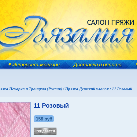
Интернет-магазин
Доставка и оплата
яжа Пехорка и Троицкая (Россия) /
Пряжа Детский хлопок /
11 Розовый
11 Розовый
158 руб.
Ожидается