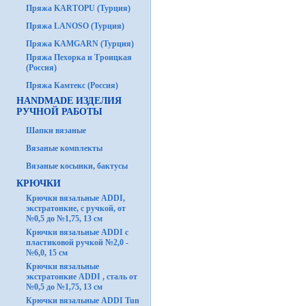
Пряжа KARTOPU (Турция)
Пряжа LANOSO (Турция)
Пряжа KAMGARN (Турция)
Пряжа Пехорка и Троицкая
(Россия)
Пряжа Камтекс (Россия)
HANDMADE ИЗДЕЛИЯ
РУЧНОЙ РАБОТЫ
Шапки вязаные
Вязаные комплекты
Вязаные косынки, бактусы
КРЮЧКИ
Крючки вязальные ADDI,
экстратонкие, с ручкой, от
№0,5 до №1,75, 13 см
Крючки вязальные ADDI с
пластиковой ручкой №2,0 -
№6,0, 15 см
Крючки вязальные
экстратонкие ADDI , сталь от
№0,5 до №1,75, 13 см
Крючки вязальные ADDI Tun