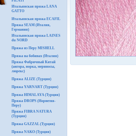
FILATI
Итальянская пряжа LANA
GATTO
Итальянская пряжа ECAFIL
Пряжа SEAM (Италия,
Германия)
Итальянская пряжа LAINES
du NORD
Пряжа из Перу MISHELL
Пряжа на бобинах (Италия)
Пряжа Фабричный Китай
(ангора, норка, мериносы,
люрекс)
Пряжа ALIZE (Турция)
Пряжа YARNART (Турция)
Пряжа HIMALAYA (Турция)
Пряжа DROPS (Норвегия-
Перу)
Пряжа FIBRA NATURA
(Турция)
Пряжа GAZZAL (Турция)
Пряжа NAKO (Турция)