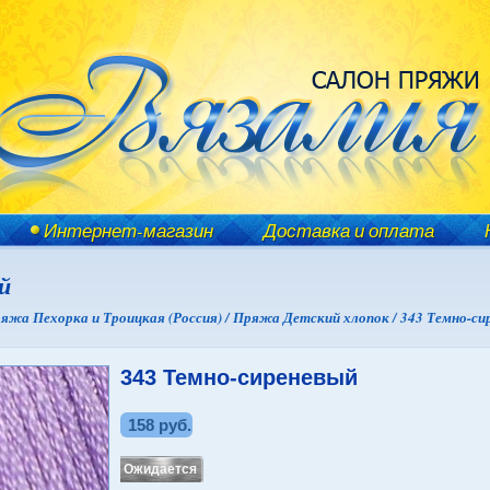
Интернет-магазин
Доставка и оплата
й
яжа Пехорка и Троицкая (Россия) /
Пряжа Детский хлопок /
343 Темно-си
343 Темно-сиреневый
158 руб.
Ожидается