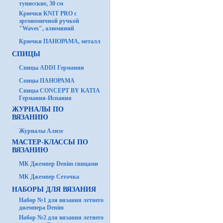
тунисские, 30 см
Крючки KNIT PRO с
эргономичной ручкой
"Waves", алюминий
Крючки ПАНОРАМА, металл
СПИЦЫ
Спицы ADDI Германия
Спицы ПАНОРАМА
Спицы CONCEPT BY KATIA
Германия-Испания
ЖУРНАЛЫ ПО
ВЯЗАНИЮ
Журналы Ализе
МАСТЕР-КЛАССЫ ПО
ВЯЗАНИЮ
МК Джемпер Denim спицами
МК Джемпер Сеточка
НАБОРЫ ДЛЯ ВЯЗАНИЯ
Набор №1 для вязания летнего
джемпера Denim
Набор №2 для вязания летнего