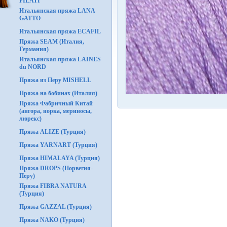
FILATI
Итальянская пряжа LANA
GATTO
Итальянская пряжа ECAFIL
Пряжа SEAM (Италия,
Германия)
Итальянская пряжа LAINES
du NORD
Пряжа из Перу MISHELL
Пряжа на бобинах (Италия)
Пряжа Фабричный Китай
(ангора, норка, мериносы,
люрекс)
Пряжа ALIZE (Турция)
Пряжа YARNART (Турция)
Пряжа HIMALAYA (Турция)
Пряжа DROPS (Норвегия-
Перу)
Пряжа FIBRA NATURA
(Турция)
Пряжа GAZZAL (Турция)
Пряжа NAKO (Турция)