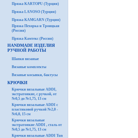
Пряжа KARTOPU (Турция)
Пряжа LANOSO (Турция)
Пряжа KAMGARN (Турция)
Пряжа Пехорка и Троицкая
(Россия)
Пряжа Камтекс (Россия)
HANDMADE ИЗДЕЛИЯ
РУЧНОЙ РАБОТЫ
Шапки вязаные
Вязаные комплекты
Вязаные косынки, бактусы
КРЮЧКИ
Крючки вязальные ADDI,
экстратонкие, с ручкой, от
№0,5 до №1,75, 13 см
Крючки вязальные ADDI с
пластиковой ручкой №2,0 -
№6,0, 15 см
Крючки вязальные
экстратонкие ADDI , сталь от
№0,5 до №1,75, 13 см
Крючки вязальные ADDI Tun