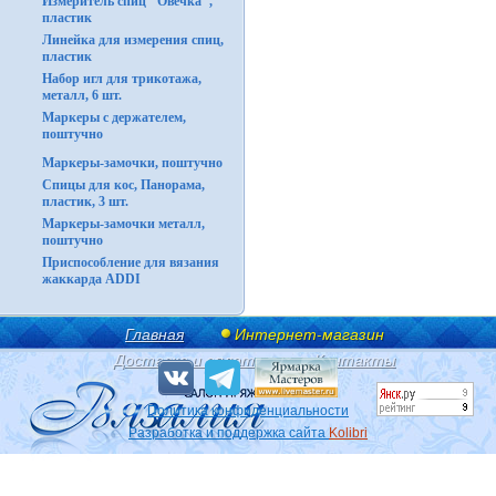
Измеритель спиц "Овечка",
пластик
Линейка для измерения спиц,
пластик
Набор игл для трикотажа,
металл, 6 шт.
Маркеры с держателем,
поштучно
Маркеры-замочки, поштучно
Спицы для кос, Панорама,
пластик, 3 шт.
Маркеры-замочки металл,
поштучно
Приспособление для вязания
жаккарда ADDI
Главная
Интернет-магазин
Доставка и оплата
Контакты
Политика конфиденциальности
Разработка и поддержка сайта
Kolibri