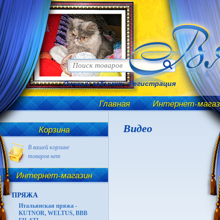
Личный кабинет
/
Регистрация
Главная
Интернет-магаз
Видео
Корзина
В вашей корзине
товаров нет
Интернет-магазин
ПРЯЖА
Итальянская пряжа -
KUTNOR, WELTUS, BBB