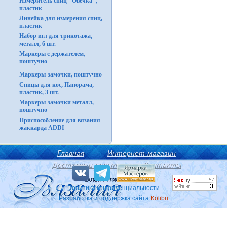
Измеритель спиц "Овечка",
пластик
Линейка для измерения спиц,
пластик
Набор игл для трикотажа,
металл, 6 шт.
Маркеры с держателем,
поштучно
Маркеры-замочки, поштучно
Спицы для кос, Панорама,
пластик, 3 шт.
Маркеры-замочки металл,
поштучно
Приспособление для вязания
жаккарда ADDI
Главная
Интернет-магазин
Доставка и оплата
Контакты
Политика конфиденциальности
Разработка и поддержка сайта
Kolibri