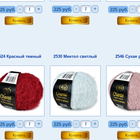
-
+
-
+
-
225 руб.
25 руб.
225 руб.
524 Красный темный
2530 Ментол светлый
2546 Сухая 
-
+
-
+
-
25 руб.
225 руб.
225 руб.