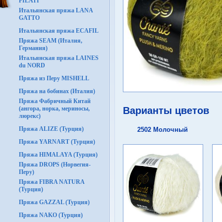
FILATI
Итальянская пряжа LANA
GATTO
Итальянская пряжа ECAFIL
Пряжа SEAM (Италия,
Германия)
Итальянская пряжа LAINES
du NORD
Пряжа из Перу MISHELL
Пряжа на бобинах (Италия)
Пряжа Фабричный Китай
(ангора, норка, мериносы,
Варианты цветов
люрекс)
Пряжа ALIZE (Турция)
2502 Молочный
Пряжа YARNART (Турция)
Пряжа HIMALAYA (Турция)
Пряжа DROPS (Норвегия-
Перу)
Пряжа FIBRA NATURA
(Турция)
Пряжа GAZZAL (Турция)
Пряжа NAKO (Турция)