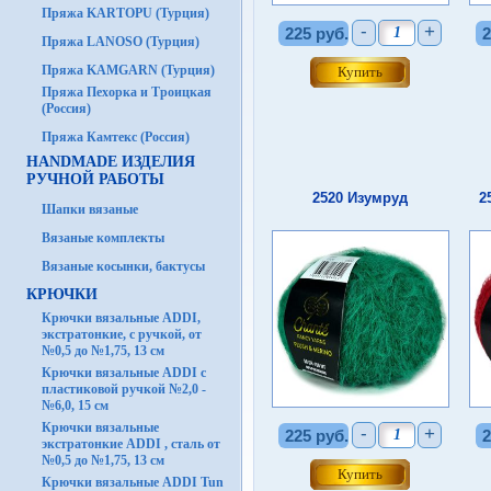
Пряжа KARTOPU (Турция)
-
+
225 руб.
2
Пряжа LANOSO (Турция)
Пряжа KAMGARN (Турция)
Пряжа Пехорка и Троицкая
(Россия)
Пряжа Камтекс (Россия)
HANDMADE ИЗДЕЛИЯ
РУЧНОЙ РАБОТЫ
2520 Изумруд
2
Шапки вязаные
Вязаные комплекты
Вязаные косынки, бактусы
КРЮЧКИ
Крючки вязальные ADDI,
экстратонкие, с ручкой, от
№0,5 до №1,75, 13 см
Крючки вязальные ADDI с
пластиковой ручкой №2,0 -
№6,0, 15 см
Крючки вязальные
-
+
225 руб.
2
экстратонкие ADDI , сталь от
№0,5 до №1,75, 13 см
Крючки вязальные ADDI Tun