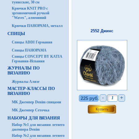
тунисские, 30 см
Крючки KNIT PRO с
эргономичной ручкой
"Waves", алюминий
Крючки ПАНОРАМА, металл
2552 Джинс
СПИЦЫ
Спицы ADDI Германия
Спицы ПАНОРАМА
Спицы CONCEPT BY KATIA
Германия-Испания
ЖУРНАЛЫ ПО
ВЯЗАНИЮ
Журналы Ализе
МАСТЕР-КЛАССЫ ПО
ВЯЗАНИЮ
-
+
225 руб.
МК Джемпер Denim спицами
МК Джемпер Сеточка
НАБОРЫ ДЛЯ ВЯЗАНИЯ
Набор №1 для вязания летнего
джемпера Denim
Набор №2 для вязания летнего