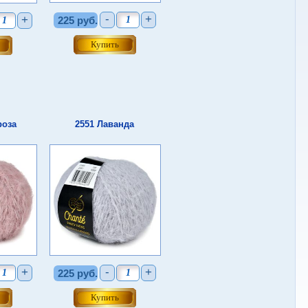
-
+
+
225 руб.
роза
2551 Лаванда
+
-
+
225 руб.