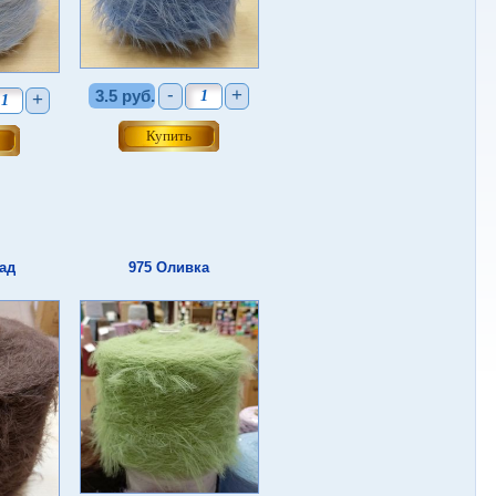
-
+
3.5 руб.
+
ад
975 Оливка