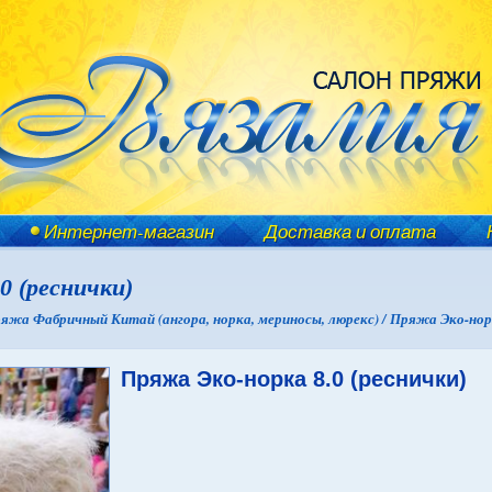
Интернет-магазин
Доставка и оплата
0 (реснички)
яжа Фабричный Китай (ангора, норка, мериносы, люрекс) /
Пряжа Эко-норк
Пряжа Эко-норка 8.0 (реснички)