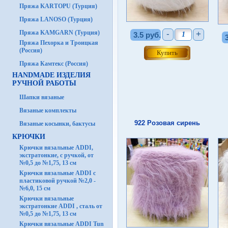
Пряжа KARTOPU (Турция)
Пряжа LANOSO (Турция)
Пряжа KAMGARN (Турция)
-
+
3.5 руб.
Пряжа Пехорка и Троицкая
(Россия)
Пряжа Камтекс (Россия)
HANDMADE ИЗДЕЛИЯ
РУЧНОЙ РАБОТЫ
Шапки вязаные
Вязаные комплекты
922 Розовая сирень
Вязаные косынки, бактусы
КРЮЧКИ
Крючки вязальные ADDI,
экстратонкие, с ручкой, от
№0,5 до №1,75, 13 см
Крючки вязальные ADDI с
пластиковой ручкой №2,0 -
№6,0, 15 см
Крючки вязальные
экстратонкие ADDI , сталь от
№0,5 до №1,75, 13 см
Крючки вязальные ADDI Tun