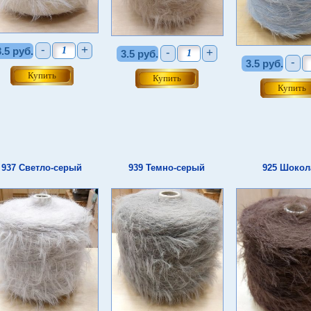
-
+
3.5 руб.
-
+
3.5 руб.
-
3.5 руб.
937 Светло-серый
939 Темно-серый
925 Шокол