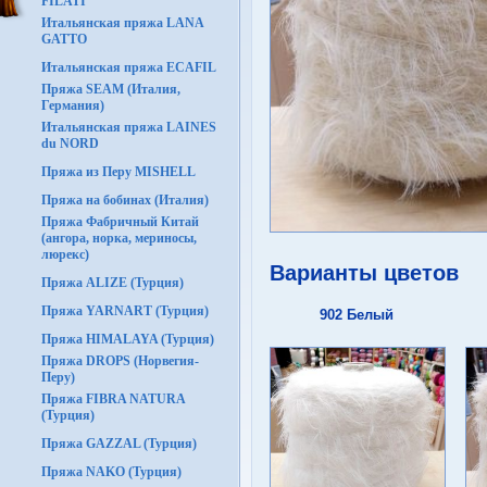
FILATI
Итальянская пряжа LANA
GATTO
Итальянская пряжа ECAFIL
Пряжа SEAM (Италия,
Германия)
Итальянская пряжа LAINES
du NORD
Пряжа из Перу MISHELL
Пряжа на бобинах (Италия)
Пряжа Фабричный Китай
(ангора, норка, мериносы,
люрекс)
Варианты цветов
Пряжа ALIZE (Турция)
Пряжа YARNART (Турция)
902 Белый
Пряжа HIMALAYA (Турция)
Пряжа DROPS (Норвегия-
Перу)
Пряжа FIBRA NATURA
(Турция)
Пряжа GAZZAL (Турция)
Пряжа NAKO (Турция)