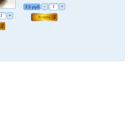
-
+
3.5 руб.
+