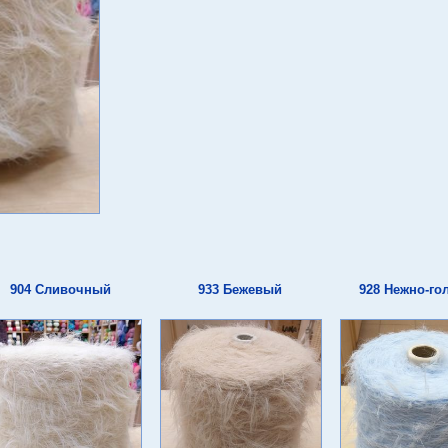
904 Сливочный
933 Бежевый
928 Нежно-го