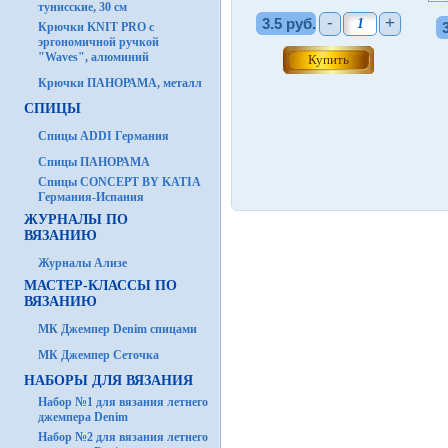
тунисские, 30 см
-
+
3.5 руб.
Крючки KNIT PRO с
эргономичной ручкой
"Waves", алюминий
Крючки ПАНОРАМА, металл
СПИЦЫ
Спицы ADDI Германия
Спицы ПАНОРАМА
Спицы CONCEPT BY KATIA
Германия-Испания
ЖУРНАЛЫ ПО
ВЯЗАНИЮ
Журналы Ализе
МАСТЕР-КЛАССЫ ПО
ВЯЗАНИЮ
МК Джемпер Denim спицами
МК Джемпер Сеточка
НАБОРЫ ДЛЯ ВЯЗАНИЯ
Набор №1 для вязания летнего
джемпера Denim
Набор №2 для вязания летнего