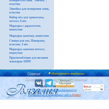
Измеритель спиц "Овечка",
пластик
Линейка для измерения спиц,
пластик
Набор игл для трикотажа,
металл, 6 шт.
Маркеры с держателем,
поштучно
Маркеры-замочки, поштучно
Спицы для кос, Панорама,
пластик, 3 шт.
Маркеры-замочки металл,
поштучно
Приспособление для вязания
жаккарда ADDI
Главная
Интернет-магазин
Доставка и оплата
Контакты
Политика конфиденциальности
Разработка и поддержка сайта
Kolibri