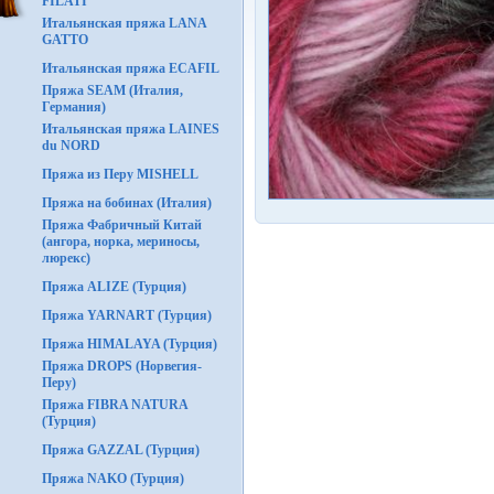
FILATI
Итальянская пряжа LANA
GATTO
Итальянская пряжа ECAFIL
Пряжа SEAM (Италия,
Германия)
Итальянская пряжа LAINES
du NORD
Пряжа из Перу MISHELL
Пряжа на бобинах (Италия)
Пряжа Фабричный Китай
(ангора, норка, мериносы,
люрекс)
Пряжа ALIZE (Турция)
Пряжа YARNART (Турция)
Пряжа HIMALAYA (Турция)
Пряжа DROPS (Норвегия-
Перу)
Пряжа FIBRA NATURA
(Турция)
Пряжа GAZZAL (Турция)
Пряжа NAKO (Турция)