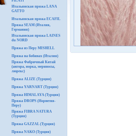
FILATI
Итальянская пряжа LANA
GATTO
Итальянская пряжа ECAFIL
Пряжа SEAM (Италия,
Германия)
Итальянская пряжа LAINES
du NORD
Пряжа из Перу MISHELL
Пряжа на бобинах (Италия)
Пряжа Фабричный Китай
(ангора, норка, мериносы,
люрекс)
Пряжа ALIZE (Турция)
Пряжа YARNART (Турция)
Пряжа HIMALAYA (Турция)
Пряжа DROPS (Норвегия-
Перу)
Пряжа FIBRA NATURA
(Турция)
Пряжа GAZZAL (Турция)
Пряжа NAKO (Турция)