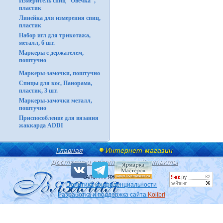
Измеритель спиц "Овечка",
пластик
Линейка для измерения спиц,
пластик
Набор игл для трикотажа,
металл, 6 шт.
Маркеры с держателем,
поштучно
Маркеры-замочки, поштучно
Спицы для кос, Панорама,
пластик, 3 шт.
Маркеры-замочки металл,
поштучно
Приспособление для вязания
жаккарда ADDI
Главная
Интернет-магазин
Доставка и оплата
Контакты
Политика конфиденциальности
Разработка и поддержка сайта
Kolibri