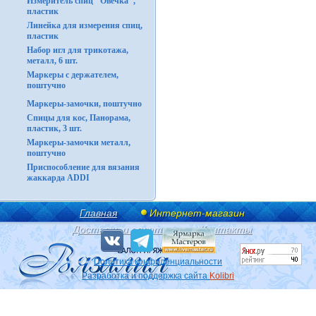
Измеритель спиц "Овечка",
пластик
Линейка для измерения спиц,
пластик
Набор игл для трикотажа,
металл, 6 шт.
Маркеры с держателем,
поштучно
Маркеры-замочки, поштучно
Спицы для кос, Панорама,
пластик, 3 шт.
Маркеры-замочки металл,
поштучно
Приспособление для вязания
жаккарда ADDI
Главная
Интернет-магазин
Доставка и оплата
Контакты
Политика конфиденциальности
Разработка и поддержка сайта
Kolibri