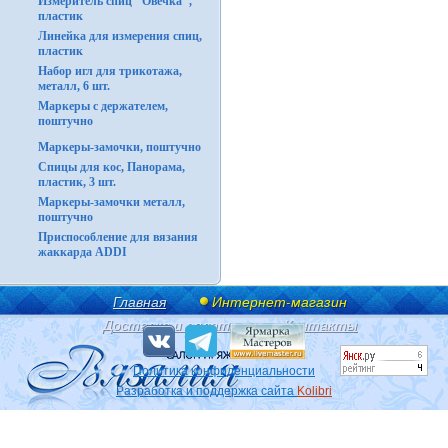
Измеритель спиц "Овечка",
пластик
Линейка для измерения спиц,
пластик
Набор игл для трикотажа,
металл, 6 шт.
Маркеры с держателем,
поштучно
Маркеры-замочки, поштучно
Спицы для кос, Панорама,
пластик, 3 шт.
Маркеры-замочки металл,
поштучно
Приспособление для вязания
жаккарда ADDI
Главная
Интернет-магазин
Доставка и оплата
Контакты
Политика конфиденциальности
Разработка и поддержка сайта
Kolibri