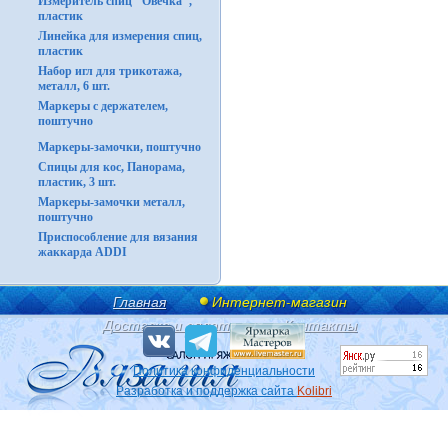
Измеритель спиц "Овечка",
пластик
Линейка для измерения спиц,
пластик
Набор игл для трикотажа,
металл, 6 шт.
Маркеры с держателем,
поштучно
Маркеры-замочки, поштучно
Спицы для кос, Панорама,
пластик, 3 шт.
Маркеры-замочки металл,
поштучно
Приспособление для вязания
жаккарда ADDI
Главная
Интернет-магазин
Доставка и оплата
Контакты
Политика конфиденциальности
Разработка и поддержка сайта
Kolibri