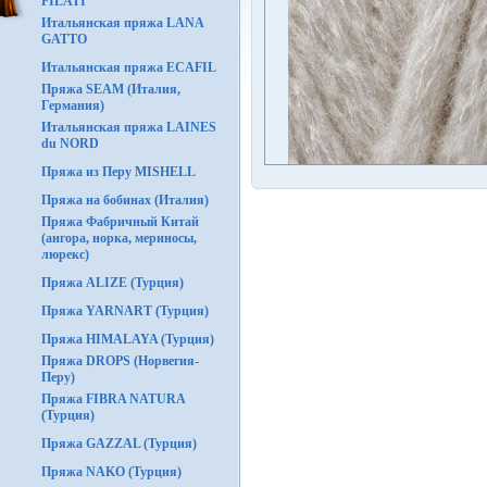
FILATI
Итальянская пряжа LANA
GATTO
Итальянская пряжа ECAFIL
Пряжа SEAM (Италия,
Германия)
Итальянская пряжа LAINES
du NORD
Пряжа из Перу MISHELL
Пряжа на бобинах (Италия)
Пряжа Фабричный Китай
(ангора, норка, мериносы,
люрекс)
Пряжа ALIZE (Турция)
Пряжа YARNART (Турция)
Пряжа HIMALAYA (Турция)
Пряжа DROPS (Норвегия-
Перу)
Пряжа FIBRA NATURA
(Турция)
Пряжа GAZZAL (Турция)
Пряжа NAKO (Турция)