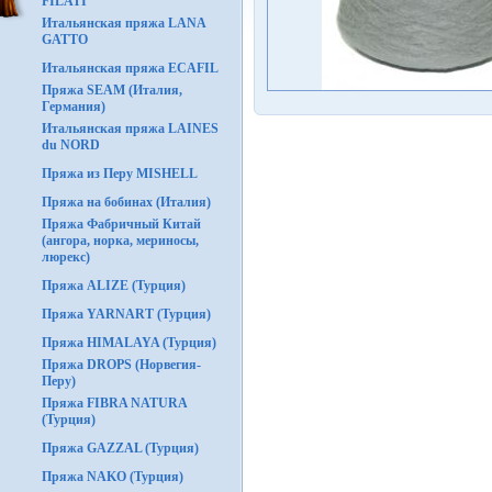
FILATI
Итальянская пряжа LANA
GATTO
Итальянская пряжа ECAFIL
Пряжа SEAM (Италия,
Германия)
Итальянская пряжа LAINES
du NORD
Пряжа из Перу MISHELL
Пряжа на бобинах (Италия)
Пряжа Фабричный Китай
(ангора, норка, мериносы,
люрекс)
Пряжа ALIZE (Турция)
Пряжа YARNART (Турция)
Пряжа HIMALAYA (Турция)
Пряжа DROPS (Норвегия-
Перу)
Пряжа FIBRA NATURA
(Турция)
Пряжа GAZZAL (Турция)
Пряжа NAKO (Турция)