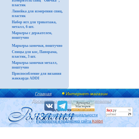
Измеритель спиц "Овечка",
пластик
Линейка для измерения спиц,
пластик
Набор игл для трикотажа,
металл, 6 шт.
Маркеры с держателем,
поштучно
Маркеры-замочки, поштучно
Спицы для кос, Панорама,
пластик, 3 шт.
Маркеры-замочки металл,
поштучно
Приспособление для вязания
жаккарда ADDI
Главная
Интернет-магазин
Доставка и оплата
Контакты
Политика конфиденциальности
Разработка и поддержка сайта
Kolibri